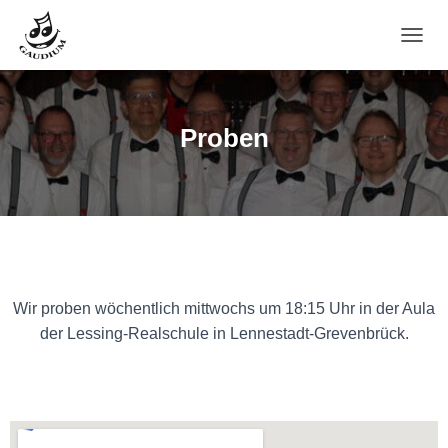
N
A
V
I
G
Proben
A
T
I
O
N
U
M
S
C
Wir proben wöchentlich mittwochs um 18:15 Uhr in der Aula
H
der Lessing-Realschule in Lennestadt-Grevenbrück.
A
L
T
E
N