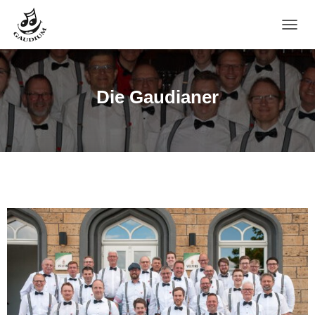
N
A
V
I
G
Die Gaudianer
A
T
I
O
N
U
M
S
C
H
A
L
T
E
N