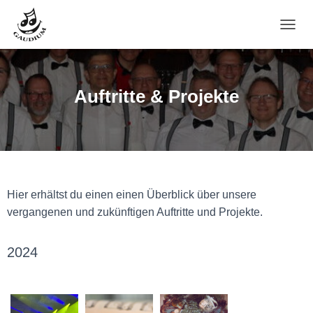
N
A
V
I
G
Auftritte & Projekte
A
T
I
O
N
U
M
Hier erhältst du einen einen Überblick über unsere
S
C
vergangenen und zukünftigen Auftritte und Projekte.
H
A
L
2024
T
E
N