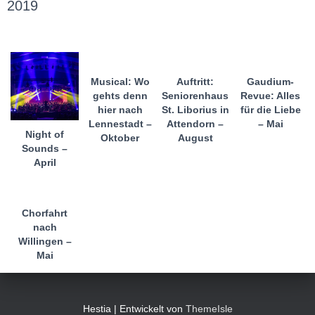
2019
Musical: Wo
Auftritt:
Gaudium-
gehts denn
Seniorenhaus
Revue: Alles
hier nach
St. Liborius in
für die Liebe
Lennestadt –
Attendorn –
– Mai
Night of
Oktober
August
Sounds –
April
Chorfahrt
nach
Willingen –
Mai
Hestia | Entwickelt von
ThemeIsle